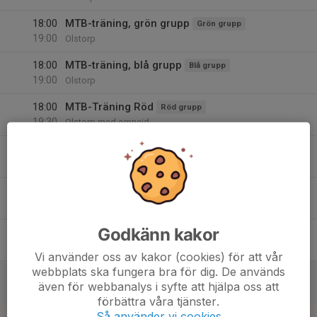
18:00
MTB-träning, grön grupp
Grön grupp
19:00
Olstorp
18:00
MTB-träning, blå grupp
Blå grupp
19:00
Olstorp
18:00
MTB-Träning Röd
Röd grupp
19:30
Olstorp med omnejd
10
Ons
11
Tor
Godkänn kakor
12
Fre
Vi använder oss av kakor (cookies) för att vår
webbplats ska fungera bra för dig. De används
13
även för webbanalys i syfte att hjälpa oss att
Lör
förbättra våra tjänster.
Så använder vi cookies
14