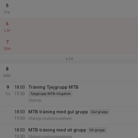
5
Fre
6
Lör
7
Sön
v.24
8
Mån
9
18:00
Träning Tjejgrupp MTB
19:30
Tis
Tjejgrupp MTB-Ungdom
Olstorp
18:00
MTB träning med gul grupp
Gul grupp
19:00
Olstorp motionscentrum
18:00
MTB träning med vit grupp
Vit grupp
19:00
Olstorp motionscentrum