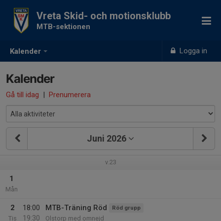
Vreta Skid- och motionsklubb
MTB-sektionen
Logga in
Kalender
Kalender
Gå till idag
|
Prenumerera
Juni 2026
v.23
1
Mån
2
18:00
MTB-Träning Röd
Röd grupp
19:30
Tis
Olstorp med omnejd