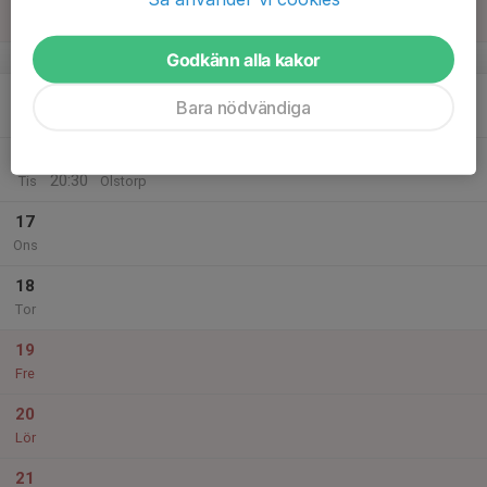
Sön
Godkänn alla kakor
v.25
15
Bara nödvändiga
Mån
16
18:00
Extra Avslutning MTB
Tjejgrupp MTB-Ungdom
20:30
Tis
Olstorp
17
Ons
18
Tor
19
Fre
20
Lör
21