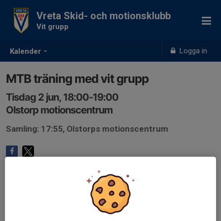
Vreta Skid- och motionsklubb
Vit grupp
Logga in
Kalender
MTB träning med vit grupp
Tisdag 2 jun, 18:00-19:00
Olstorp motionscentrum
Samling: 17:55, Olstorps motionscentrum