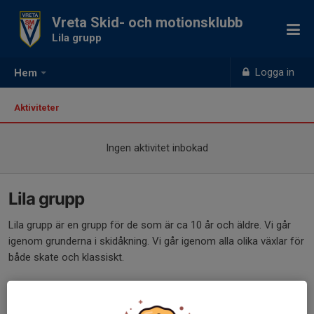
Vreta Skid- och motionsklubb
Lila grupp
Logga in
Hem
Aktiviteter
Ingen aktivitet inbokad
Lila grupp
Lila grupp är en grupp för de som är ca 10 år och äldre. Vi går
igenom grunderna i skidåkning. Vi går igenom alla olika växlar för
både skate och klassiskt.
Vi blandar teknik, distans och intervaller på ett lekfullt sätt. vi
fokuserar mycket på att hitta glädjen till skidor.