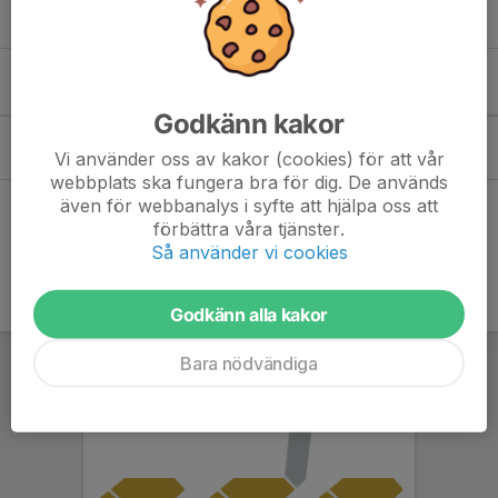
Inga förkunskaper krävs.
Kommande aktiviteter
Godkänn kakor
Tis 25/8
Årsmöte
Vi använder oss av kakor (cookies) för att vår
18:00-20:00
Olstorp
webbplats ska fungera bra för dig. De används
även för webbanalys i syfte att hjälpa oss att
Hela kalendern
förbättra våra tjänster.
Så använder vi cookies
Godkänn alla kakor
Bara nödvändiga