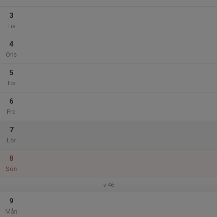
3
Tis
4
Ons
5
Tor
6
Fre
7
Lör
8
Sön
v.46
9
Mån