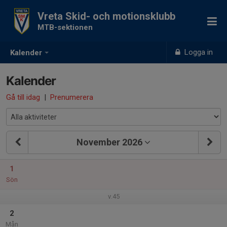
Vreta Skid- och motionsklubb
MTB-sektionen
Logga in
Kalender
Kalender
Gå till idag
|
Prenumerera
November 2026
1
Sön
v.45
2
Mån