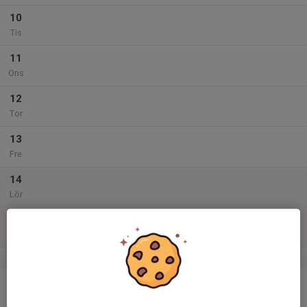
10
Tis
11
Ons
12
Tor
13
Fre
14
Lör
15
Sön
v.47
16
Mån