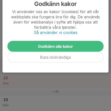
Godkänn kakor
17
Tis
Vi använder oss av kakor (cookies) för att vår
webbplats ska fungera bra för dig. De används
18
även för webbanalys i syfte att hjälpa oss att
Ons
förbättra våra tjänster.
Så använder vi cookies
19
Tor
Godkänn alla kakor
20
Fre
Bara nödvändiga
21
Lör
22
Sön
v.48
23
Mån