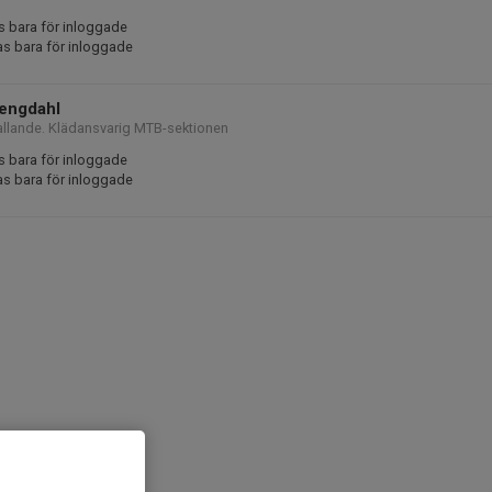
s bara för inloggade
as bara för inloggade
rengdahl
lande. Klädansvarig MTB-sektionen
s bara för inloggade
as bara för inloggade