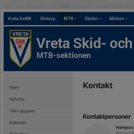
Vreta SoMK
Olstorp
MTB
Skidor
Motion
Vreta Skid- oc
MTB-sektionen
Kontakt
Hem
Nyheter
Våra grupper
Kontaktpersoner
Kalender
Hampus
Ansvarig 