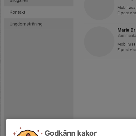
Bildgalleri
Mobil visa
Kontakt
E-post vis
Ungdomsträning
Maria B
Sammankal
Mobil visa
E-post vis
Godkänn kakor