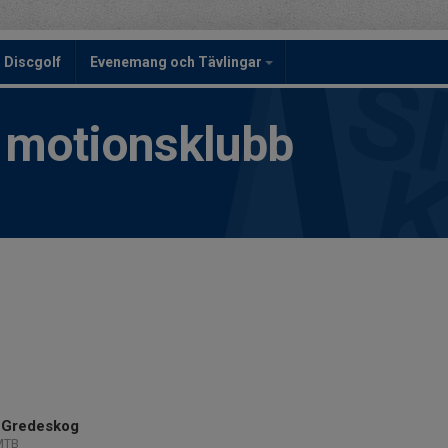
Discgolf
Evenemang och Tävlingar
h motionsklubb
 Gredeskog
MTB