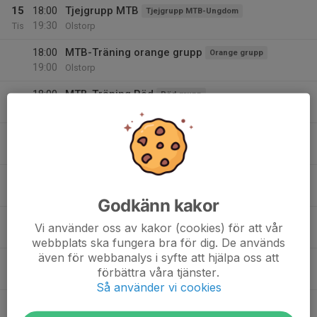
15
18:00
Tjejgrupp MTB
Tjejgrupp MTB-Ungdom
19:30
Tis
Olstorp
18:00
MTB-Träning orange grupp
Orange grupp
19:00
Olstorp
18:00
MTB-Träning Röd
Röd grupp
19:30
Olstorp med omnejd
18:00
MTB-träning, blå grupp
Blå grupp
19:00
Olstorp
18:00
MTB-träning, grön grupp
Grön grupp
19:00
Olstorp
Godkänn kakor
18:00
MTB-Träning gul grupp
Gul grupp
Vi använder oss av kakor (cookies) för att vår
19:00
Olstorp
webbplats ska fungera bra för dig. De används
även för webbanalys i syfte att hjälpa oss att
16
förbättra våra tjänster.
Ons
Så använder vi cookies
17