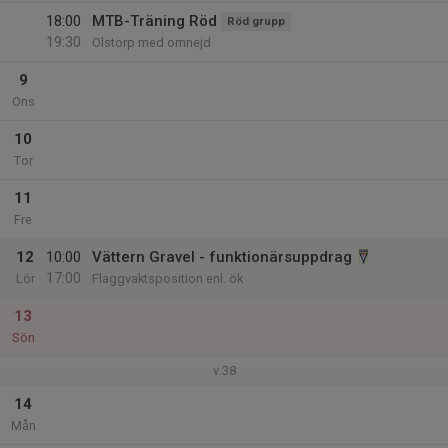
18:00
MTB-Träning Röd
Röd grupp
19:30
Olstorp med omnejd
9
Ons
10
Tor
11
Fre
12
10:00
Vättern Gravel - funktionärsuppdrag
17:00
Lör
Flaggvaktsposition enl. ök
13
Sön
v.38
14
Mån