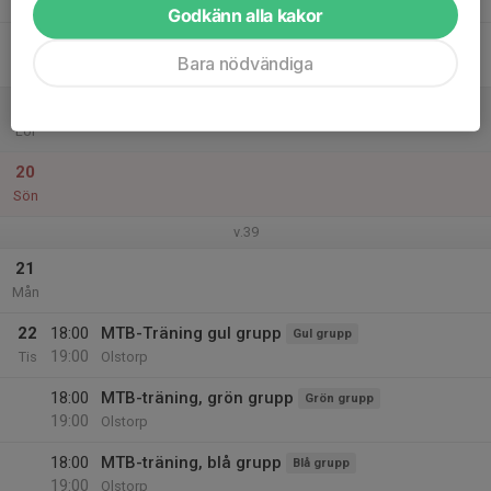
Tor
Godkänn alla kakor
18
Bara nödvändiga
Fre
19
Lör
20
Sön
v.39
21
Mån
22
18:00
MTB-Träning gul grupp
Gul grupp
19:00
Tis
Olstorp
18:00
MTB-träning, grön grupp
Grön grupp
19:00
Olstorp
18:00
MTB-träning, blå grupp
Blå grupp
19:00
Olstorp