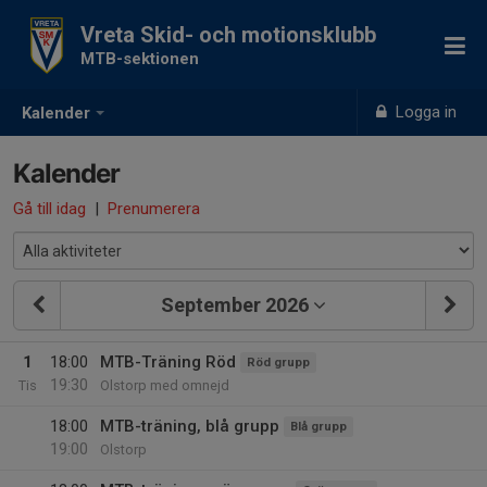
Vreta Skid- och motionsklubb
MTB-sektionen
Logga in
Kalender
Kalender
Gå till idag
|
Prenumerera
September 2026
1
18:00
MTB-Träning Röd
Röd grupp
19:30
Tis
Olstorp med omnejd
18:00
MTB-träning, blå grupp
Blå grupp
19:00
Olstorp