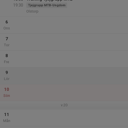
19:30
Tjejgrupp MTB-Ungdom
Olstorp
6
Ons
7
Tor
8
Fre
9
Lör
10
Sön
v.20
11
Mån