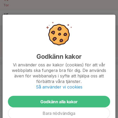
Tor
15
Fre
16
Lör
17
Sön
Godkänn kakor
v.21
Vi använder oss av kakor (cookies) för att vår
18
webbplats ska fungera bra för dig. De används
Mån
även för webbanalys i syfte att hjälpa oss att
förbättra våra tjänster.
19
18:00
MTB-Träning Röd
Röd grupp
Så använder vi cookies
19:30
Tis
Olstorp med omnejd
18:00
MTB-träning, blå grupp
Blå grupp
Godkänn alla kakor
19:00
Olstorp
Bara nödvändiga
18:00
MTB-träning, grön grupp
Grön grupp