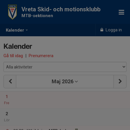
Vreta Skid- och motionsklubb
MTB-sektionen
Logga in
Kalender
Kalender
Gå till idag
|
Prenumerera
Maj 2026
1
Fre
2
Lör