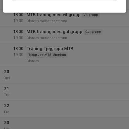
19:00
Olstorp
18:00
MTB träning med vit grupp
Vit grupp
19:00
Olstorp motionscentrum
18:00
MTB träning med gul grupp
Gul grupp
19:00
Olstorp motionscentrum
18:00
Träning Tjejgrupp MTB
19:30
Tjejgrupp MTB-Ungdom
Olstorp
20
Ons
21
Tor
22
Fre
23
Lör