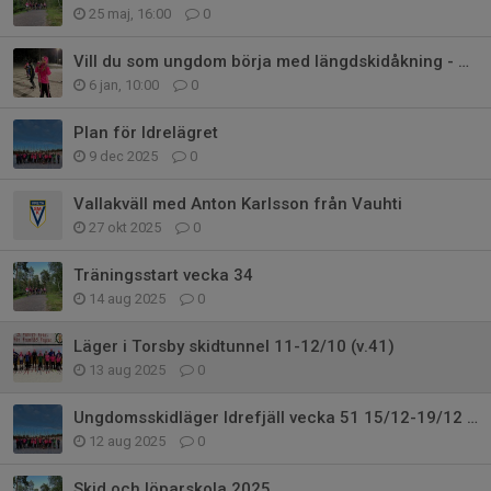
25 maj, 16:00
0
Vill du som ungdom börja med längdskidåkning - nystart lila grupp
6 jan, 10:00
0
Plan för Idrelägret
9 dec 2025
0
Vallakväll med Anton Karlsson från Vauhti
27 okt 2025
0
Träningsstart vecka 34
14 aug 2025
0
Läger i Torsby skidtunnel 11-12/10 (v.41)
13 aug 2025
0
Ungdomsskidläger Idrefjäll vecka 51 15/12-19/12 2025
12 aug 2025
0
Skid och löparskola 2025