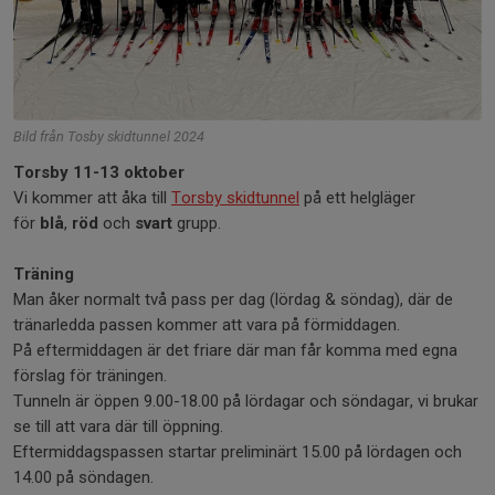
Bild från Tosby skidtunnel 2024
Torsby 11-13 oktober
Vi kommer att åka till
Torsby skidtunnel
på ett helgläger
för
blå
,
röd
och
svart
grupp.
Träning
Man åker normalt två pass per dag (lördag & söndag), där de
tränarledda passen kommer att vara på förmiddagen.
På eftermiddagen är det friare där man får komma med egna
förslag för träningen.
Tunneln är öppen 9.00-18.00 på lördagar och söndagar, vi brukar
se till att vara där till öppning.
Eftermiddagspassen startar preliminärt 15.00 på lördagen och
14.00 på söndagen.