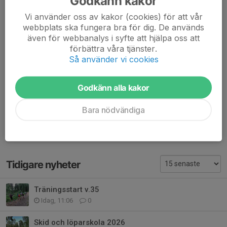
Godkänn kakor
Resa
Vi använder oss av kakor (cookies) för att vår
webbplats ska fungera bra för dig. De används
Alla ansvarar för resan själv. För samåkning, kolla vilka som
även för webbanalys i syfte att hjälpa oss att
anmält sig via kalenderinbjudan i Svenska lag.
förbättra våra tjänster.
Så använder vi cookies
Dela nyhet
Godkänn alla kakor
Kommentarer
Bara nödvändiga
Tidigare nyheter
Träningsstart v.35
Idag, 11:06
0
Skid och löparskola 2026