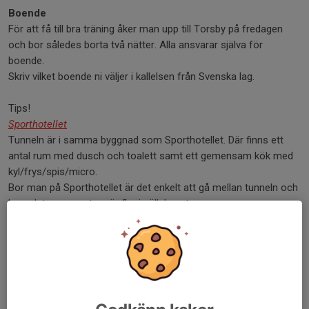
Boende
För att få till bra träning åker man upp till Torsby på fredagen
och bor således borta två nätter. Alla ansvarar själva för
boende.
Skriv vilket boende ni väljer i kallelsen från Svenska lag.
Tips!
Sporthotellet
Tunneln är i samma byggnad som Sporthotellet. Där finns ett
antal rum med dusch och toalett samt ett gemensam kök med
kyl/frys/spis/micro.
Bor man på Sporthotellet är det enkelt att gå mellan tunneln och
boendet om man t.ex. är fler i sällskapet.
Valbergsängen Sporthotell
Ungefär 1km från Tunneln finns områdets största boende. Här
finns fler boendemöjligheter men likt Sporthotellet finns det ett
gemensamt kök på vandrarhemmet.
På Valbergsängen finns även en restaurang.