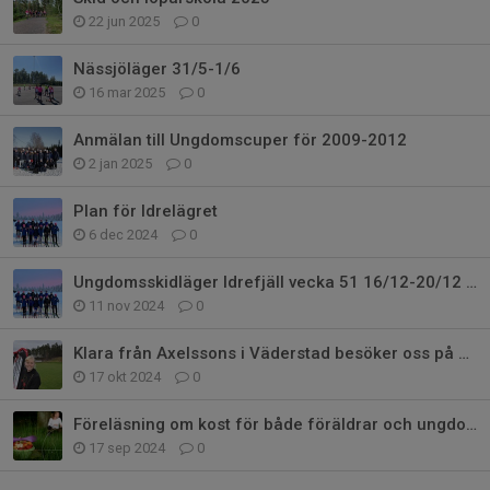
22 jun 2025
0
Nässjöläger 31/5-1/6
16 mar 2025
0
Anmälan till Ungdomscuper för 2009-2012
2 jan 2025
0
Plan för Idrelägret
6 dec 2024
0
Ungdomsskidläger Idrefjäll vecka 51 16/12-20/12 2024
11 nov 2024
0
Klara från Axelssons i Väderstad besöker oss på måndag 21/10
17 okt 2024
0
Föreläsning om kost för både föräldrar och ungdomar
17 sep 2024
0