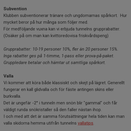
Subvention
Klubben subventionerar tränare och ungdomarnas spårkort. Hur
mycket beror på hur många som följer med.
För medföljande vuxna kan vi erbjuda tunnelns grupprabatter.
(Osäker på om man kan kvittoredovisa friskvårdspeng)
Grupprabatter: 10-19 personer 10%, fler än 20 personer 15%.
Inga rabatter ges på 1-timme, 1-pass eller prova-på-paket.
Gruppledare betalar och hämtar ut samtliga spårkort.
Valla
Vi kommer att köra både klassiskt och skejt på lägret. Generellt
fungerar en kall glidvalla och för fäste antingen skins eller
burkvalla.
Det är ungefär -2° i tunneln men snön blir "gammal" och får
väldigt runda snökristaller så den faller nästan ihop.
I och med att det är samma förutsättningar hela tiden kan man
valla skidorna hemma utifrån tunnelns
vallatips
.