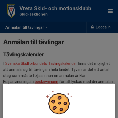
Vreta Skid- och motionsklubb
Skid-sektionen
Logga in
Anmälan till tävlingar
Anmälan till tävlingar
Tävlingskalender
I
Svenska Skidförbundets Tävlingskalender
finns det möjlighet
att anmäla sig till tävlingar i hela landet. Tyvärr är det ett antal
steg som måste följas innan en anmälan är klar.
Följ anvinsningar i
beskrivningen
för att lyckas med din anmälan
till en tävling.