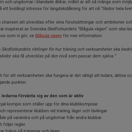
arn och ungdomar i blandade åldrar, målet är att så många som möjligt
 ett livslångt intresse för längdskidåkning för att nå ”Skidor hela live
alla chansen att utvecklas efter sina förutsättningar och ambitioner o
 är inspirerat av Svenska Skidförbundets ”Blågula vägen” som ska lä
 oss som vi gör, se
Blågula vägen
för mer information.
Skidförbundets riktlinjer för hur träning och verksamheter ska bedri
dskidor ska få utvecklas på den nivå som passar dem själva.”
ch för att verksamheten ska fungera är det viktigt att ledare, aktiva o
ljande punkter.
ledarna förvänta sig av den som är aktiv
lojal kompis som ställer upp för dina klubbkompisar
och representerar klubben vid träning, läger och tävlingar
 både på varandra och på ungdomar från andra klubbar
 följer regler
har fokus på träningar och läger