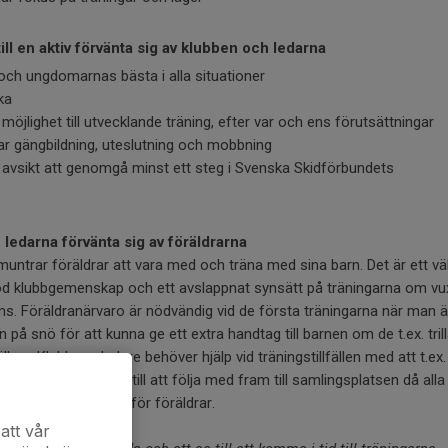
ill en aktiv förvänta sig av klubben och ledarna
s och ungdomarnas bästa i alla situationer
ika
möjlighet till utvecklande träning, efter var och ens förutsättningar
tar gängbildning, uteslutning och mobbning
ör avsikt att genomgå minst ett steg i Svenska Skidförbundets
ledarna förvänta sig av föräldrarna
muntrar föräldrar att vara med och träna med sina barn. Det är ett vä
n god klubbgemenskap och ett avslappnat synsätt på träningarna om v
s. Föräldranärvaro är nödvändig vid de första träningarna när man är
 på snö för att kunna ge ett extra handtag till barnen om de t.ex. trill
lken. Klubbens ledare behöver hjälp vid träningstillfällen med att t.ex. 
n kan komma hjälpa till att följa med fram till samlingsplatsen då alla 
ulerat lite riktlinjer för föräldrar.
att vår