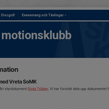
Discgolf
Evenemang och Tävlingar
h motionsklubb
mation
med Vreta SoMK
vårt styrdokument
Röda Tråden
. Vi har försökt dela upp dokumentet f