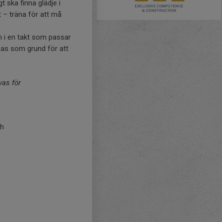
 ska finna glädje i
t – träna för att må
ch i en takt som passar
sas som grund för att
vas för
ch