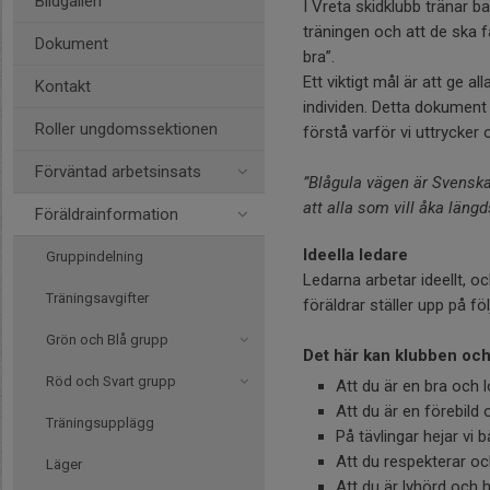
Bildgalleri
I Vreta skidklubb tränar b
träningen och att de ska få
Dokument
bra”.
Ett viktigt mål är att ge 
Kontakt
individen. Detta dokument
Roller ungdomssektionen
förstå varför vi uttrycker
Förväntad arbetsinsats
”Blågula vägen är Svenska 
att alla som vill åka läng
Föräldrainformation
Ideella ledare
Gruppindelning
Ledarna arbetar ideellt, o
Träningsavgifter
föräldrar ställer upp på fö
Grön och Blå grupp
Det här kan klubben och 
Röd och Svart grupp
Att du är en bra och 
Att du är en förebild 
Träningsupplägg
På tävlingar hejar vi
Att du respekterar och
Läger
Att du är lyhörd och 