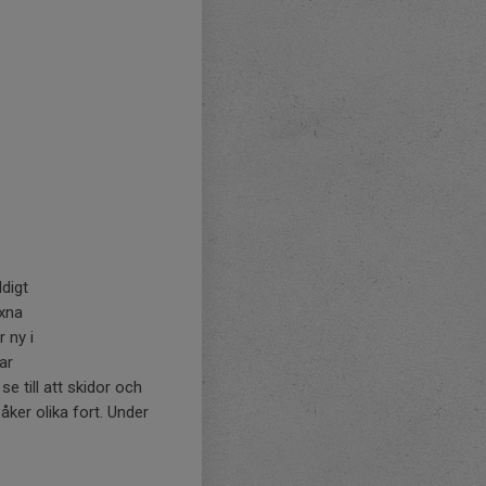
ldigt
uxna
 ny i
ar
se till att skidor och
åker olika fort. Under