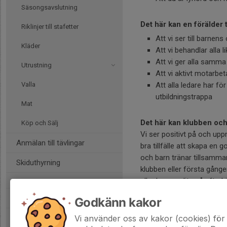
Säsongsavslutning
Det här kan en förälder t
Riklinjer till stafetter
Att vi ser till barnen
Kläder
Att vi behandlar alla l
Att vi ger alla samma 
Utrustning
Att vi aktivt motarbe
Valla
Att alla ledare har f
utbildningstrappa
Mat
Det här kan klubben och 
Köp och Sälj
Vi ser positivt på och upp
Anmälan till tävlingar
bra tillfälle att skapa e
och barn tränar tillsamman
Skiduthyrning
klubben eller första gången
eller hamnar lite på efterkä
stavar är i ordning, att ma
Tävlingskalendern
Godkänn kakor
respektive grupp har vi form
Vi använder oss av kakor (cookies) för 