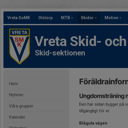
Vreta SoMK
Olstorp
MTB
Skidor
Motion
Vreta Skid- oc
Skid-sektionen
Föräldrainfor
Hem
Nyheter
Ungdomsträning 
Den här sidan bygger på 
Våra grupper
tillgängligt för er.
Kalender
Blågula vägen