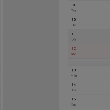
9
Tor
10
Fre
11
Lör
12
Sön
13
Mån
14
Tis
15
Ons