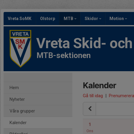
Vreta SoMK
Olstorp
MTB
Skidor
Motion
Vreta Skid- oc
MTB-sektionen
Kalender
Hem
Gå till idag
|
Prenumerer
Nyheter
Våra grupper
Kalender
1
Ons