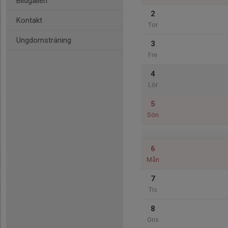
Bildgalleri
2
Kontakt
Tor
Ungdomsträning
3
Fre
4
Lör
5
Sön
6
Mån
7
Tis
8
Ons