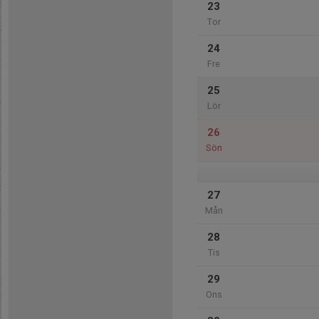
23
Tor
24
Fre
25
Lör
26
Sön
27
Mån
28
Tis
29
Ons