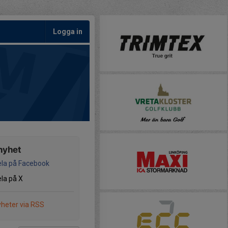
Logga in
nyhet
la på Facebook
la på X
heter via RSS