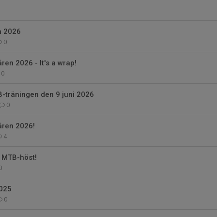
n 2026
0
ren 2026 - It's a wrap!
0
-träningen den 9 juni 2026
0
åren 2026!
4
n MTB-höst!
0
025
0