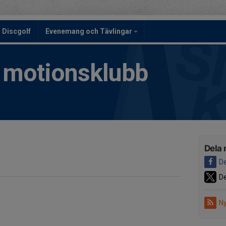
Discgolf
Evenemang och Tävlingar
h motionsklubb
Dela 
De
De
Ny