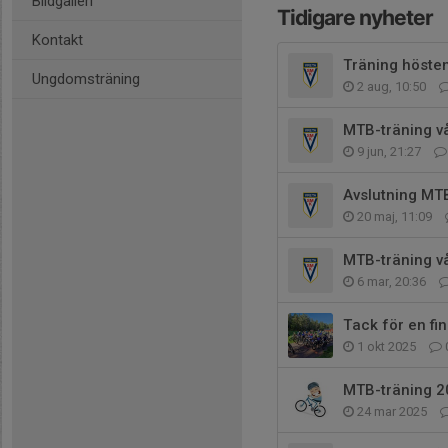
Bildgalleri
Tidigare nyheter
Kontakt
Träning höste
Ungdomsträning
2 aug, 10:50
MTB-träning vå
9 jun, 21:27
Avslutning MTB
20 maj, 11:09
MTB-träning v
6 mar, 20:36
Tack för en fi
1 okt 2025
MTB-träning 2
24 mar 2025