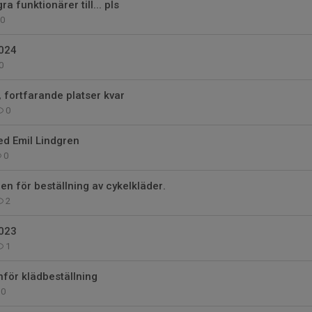
a funktionärer till... pls
0
024
0
fortfarande platser kvar
0
ed Emil Lindgren
0
 för beställning av cykelkläder.
2
023
1
nför klädbeställning
0