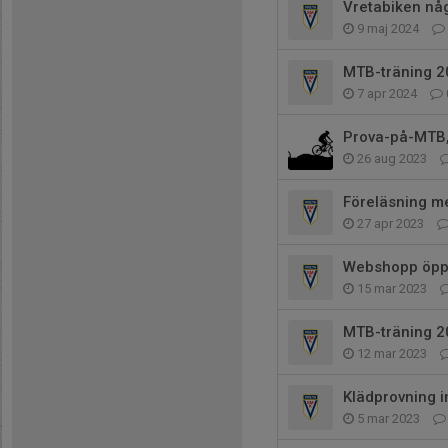
Vretabiken någr
9 maj 2024
MTB-träning 2
7 apr 2024
Prova-på-MTB, 
26 aug 2023
Föreläsning m
27 apr 2023
Webshopp öppen
15 mar 2023
MTB-träning 2
12 mar 2023
Klädprovning i
5 mar 2023