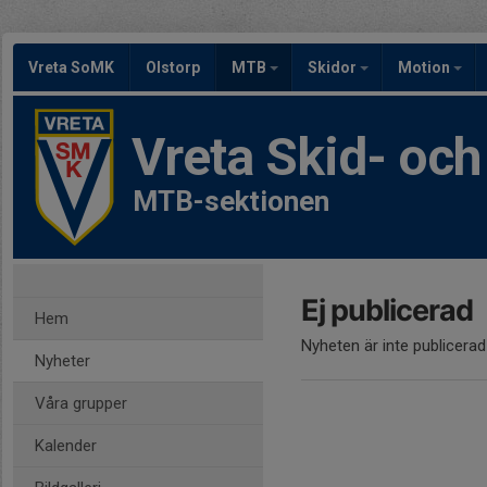
Vreta SoMK
Olstorp
MTB
Skidor
Motion
Vreta Skid- oc
MTB-sektionen
Ej publicerad
Hem
Nyheten är inte publicerad
Nyheter
Våra grupper
Kalender