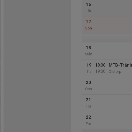
16
Lör
17
Sön
18
Mån
19
18:00
MTB-Träni
19:00
Tis
Olstorp
20
Ons
21
Tor
22
Fre