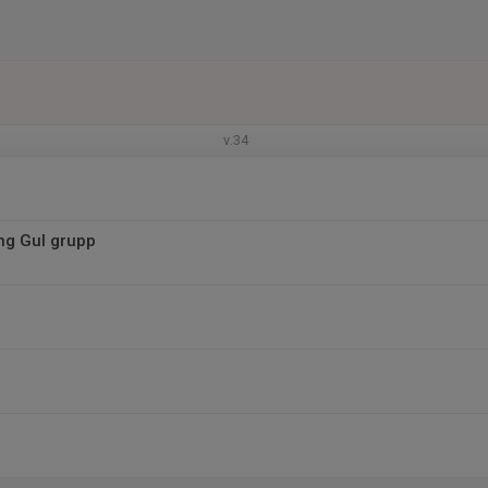
v.34
ng Gul grupp