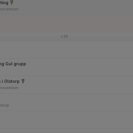
ling
onscentrum
v.35
ng Gul grupp
 i Olstorp
onscentrum
lstorp