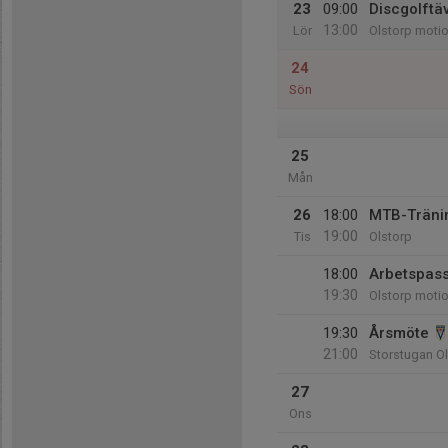
23
09:00
Discgolftäv
13:00
Lör
Olstorp moti
24
Sön
25
Mån
26
18:00
MTB-Träni
19:00
Tis
Olstorp
18:00
Arbetspass
19:30
Olstorp moti
19:30
Årsmöte
21:00
Storstugan O
27
Ons