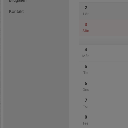
Bildgalleri
2
Kontakt
Lör
3
Sön
4
Mån
5
Tis
6
Ons
7
Tor
8
Fre