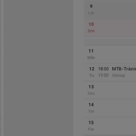
9
Lör
10
Sön
11
Mån
12
18:00
MTB-Träni
19:00
Tis
Olstorp
13
Ons
14
Tor
15
Fre