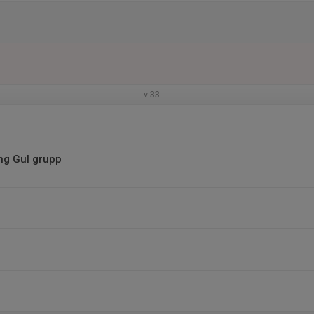
v.33
ng Gul grupp