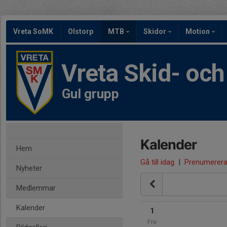
Vreta SoMK
Olstorp
MTB
Skidor
Motion
Vreta Skid- oc
Gul grupp
Kalender
Hem
Gå till idag
|
Prenumerer
Nyheter
Medlemmar
Kalender
1
Fre