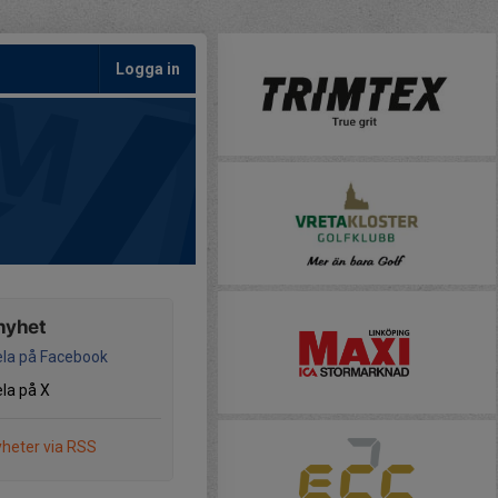
Logga in
nyhet
la på Facebook
la på X
heter via RSS