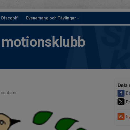
Discgolf
Evenemang och Tävlingar
h motionsklubb
Dela 
mentarer
De
De
Ny