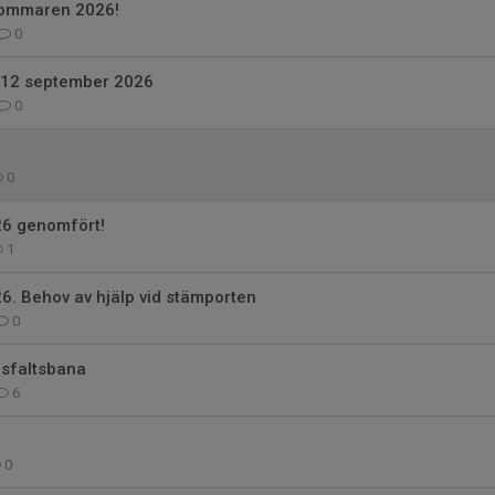
sommaren 2026!
0
l 12 september 2026
0
0
26 genomfört!
1
6. Behov av hjälp vid stämporten
0
asfaltsbana
6
0