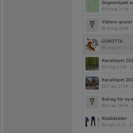
Segmentjakt 
22 maj, 21:54
Vättern grave
10 maj, 20:33
GÖKOTTA
7 maj, 07:27
Kanallöpet 20
3 maj, 21:05
Kanallöpet 202
27 apr, 21:34
Bidrag för ny 
23 apr, 08:54
Klubbkläder
9 apr, 21:13