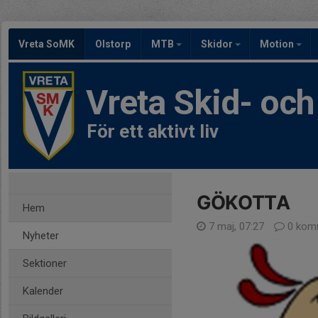
Vreta SoMK
Olstorp
MTB
Skidor
Motion
Vreta Skid- oc
För ett aktivt liv
GÖKOTTA
Hem
7 maj, 07:27
0 kom
Nyheter
Sektioner
Kalender