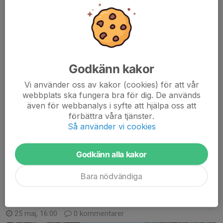
Godkänn kakor
Vi använder oss av kakor (cookies) för att vår
Juni månad har passerat så här kommer en statusuppdatering
webbplats ska fungera bra för dig. De används
gällande segmentjakten.
även för webbanalys i syfte att hjälpa oss att
Det är 39 Strava-användare som reggat sig i Vretas segmentjakt
förbättra våra tjänster.
Så använder vi cookies
på Svartvita på Strava (
https://www.strava.com/clubs/2151097
).
Det är dock...
Läs mer
Godkänn alla kakor
Bara nödvändiga
Skidor
Skid och löparskola 2026
25 maj, 16:00
0 kommentarer