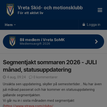
Vreta Skid- och motionsklubb
För ett aktivt liv
Logga in
Hem
Bli medlem i Vreta SoMK
Medlemsavgift 2026
Segmentjakt sommaren 2026 - JULI
månad, statusuppdatering
4 aug, 09:24
0 kommentarer
Ursäkta sen uppdatering, skyller på semestertider... Nu har även
juli månad passerat och här kommer en statusuppdatering
gällande segmentjakten.
Vi går nu in i sista månaden med segmentjakt
(
https://www.strava.com/clubs/...