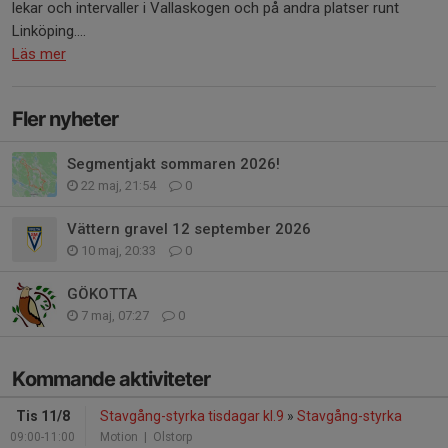
lekar och intervaller i Vallaskogen och på andra platser runt
Linköping....
Läs mer
Fler nyheter
Segmentjakt sommaren 2026!
22 maj, 21:54
0
Vättern gravel 12 september 2026
10 maj, 20:33
0
GÖKOTTA
7 maj, 07:27
0
Kommande aktiviteter
Tis 11/8
Stavgång-styrka tisdagar kl.9
»
Stavgång-styrka
09:00-11:00
Motion
| Olstorp