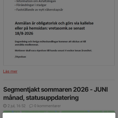
Läs mer
Segmentjakt sommaren 2026 - JUNI
månad, statusuppdatering
2 jul, 16:52
0 kommentarer