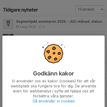
Tidigare nyheter
Segmentjakt sommaren 2026 - JULI månad, statusuppdatering
4 aug, 09:24
0
Anmälan till Vretaloppet 6/9 är öppen
29 jul, 21:29
0
Årsmöte 2026
9 jul, 22:04
0
Segmentjakt sommaren 2026 - JUNI månad, statusuppdatering
Godkänn kakor
2 jul, 16:52
0
Vi använder oss av kakor (cookies) för att vår
Segmentjakt sommaren 2026!
webbplats ska fungera bra för dig. De används
22 maj, 21:54
0
även för webbanalys i syfte att hjälpa oss att
förbättra våra tjänster.
Vättern gravel 12 september 2026
Så använder vi cookies
10 maj, 20:33
0