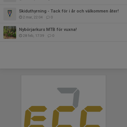
Skiduthyrning - Tack för i år och välkommen åter!
2 mar, 22:04
0
Nybörjarkurs MTB för vuxna!
28 feb, 17:39
0