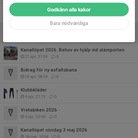
Godkänn alla kakor
GÖKOTTA
7 maj, 07:27
0
Bara nödvändiga
Kanallöpet 2026 genomfört!
3 maj, 21:05
1
Kanallöpet 2026. Behov av hjälp vid stämporten
27 apr, 21:34
0
Bidrag för ny asfaltsbana
23 apr, 08:54
6
Klubbkläder
9 apr, 21:13
0
Vretabiken 2026
5 apr, 20:55
0
Kanallöpet söndag 3 maj 2026
18 mar, 10:04
0