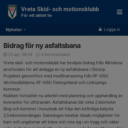
Vreta Skid- och motionsklubb
För ett aktivt liv
Logga in
Nyheter
Bidrag för ny asfaltsbana
23 apr, 08:54
6 kommentarer
Vreta skid- och motionsklubb har beviljats bidrag från Allmänna
arvsfonden för att anlägga en ny asfaltsbana i Olstorp.
Projektet genomförs med medfinansiering från RF-SISU
Idrottsutbildarna, RF-SISU Östergötland och Linköpings
kommun.
Klubben fortsätter nu arbetet med planering och upphandling av
leverantör för utförandet. Asfaltsbanan blir cirka 2 kilometer
lång och kommer i huvudsak att följa den befintliga belysta
2,5‑kilometerslingan. Satsningen innebär ökade möjligheter för
barn och ungdomar att träna och röra sig i en trygg och säker