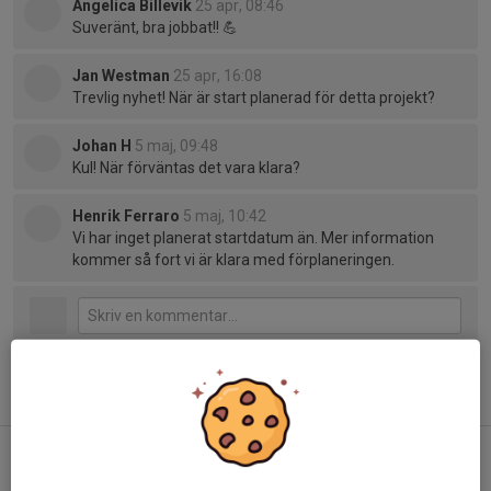
Angelica Billevik
25 apr, 08:46
Suveränt, bra jobbat!! 💪
Jan Westman
25 apr, 16:08
Trevlig nyhet! När är start planerad för detta projekt?
Johan H
5 maj, 09:48
Kul! När förväntas det vara klara?
Henrik Ferraro
5 maj, 10:42
Vi har inget planerat startdatum än. Mer information
kommer så fort vi är klara med förplaneringen.
Tidigare nyheter
Segmentjakt sommaren 2026 - JULI månad, statusuppdatering
4 aug, 09:24
0