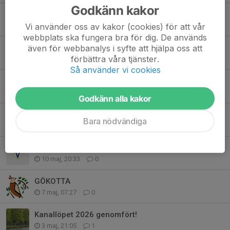
Godkänn kakor
Anmälan till Vretaloppet 6/9 är öppen
Vi använder oss av kakor (cookies) för att vår
29 jul, 21:29
0
webbplats ska fungera bra för dig. De används
även för webbanalys i syfte att hjälpa oss att
Årsmöte 2026
förbättra våra tjänster.
9 jul, 22:04
0
Så använder vi cookies
Segmentjakt sommaren 2026 - JUNI månad, statusuppdatering
2 jul, 16:52
0
Godkänn alla kakor
Segmentjakt sommaren 2026!
Bara nödvändiga
22 maj, 21:54
0
Vättern gravel 12 september 2026
10 maj, 20:33
0
GÖKOTTA
7 maj, 07:27
0
Kanallöpet 2026 genomfört!
3 maj, 21:05
1