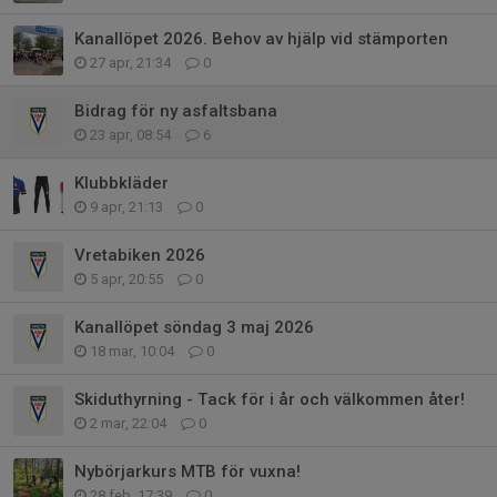
Kanallöpet 2026. Behov av hjälp vid stämporten
27 apr, 21:34
0
Bidrag för ny asfaltsbana
23 apr, 08:54
6
Klubbkläder
9 apr, 21:13
0
Vretabiken 2026
5 apr, 20:55
0
Kanallöpet söndag 3 maj 2026
18 mar, 10:04
0
Skiduthyrning - Tack för i år och välkommen åter!
2 mar, 22:04
0
Nybörjarkurs MTB för vuxna!
28 feb, 17:39
0