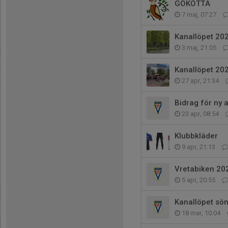
GÖKOTTA
7 maj, 07:27
Kanallöpet 20
3 maj, 21:05
Kanallöpet 202
27 apr, 21:34
Bidrag för ny 
23 apr, 08:54
Klubbkläder
9 apr, 21:13
Vretabiken 20
5 apr, 20:55
Kanallöpet sö
18 mar, 10:04