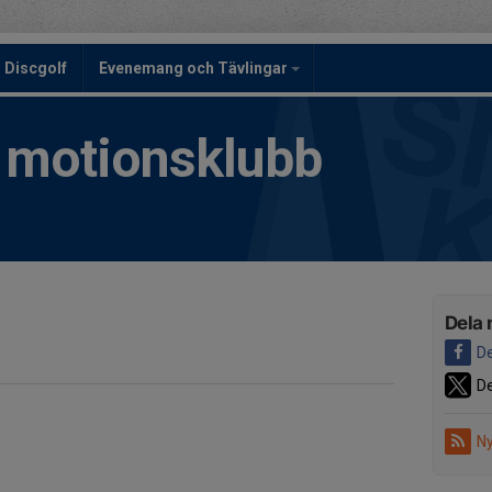
Discgolf
Evenemang och Tävlingar
h motionsklubb
Dela 
De
De
Ny