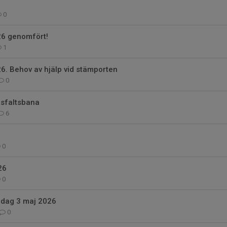
0
26 genomfört!
1
6. Behov av hjälp vid stämporten
0
asfaltsbana
6
0
26
0
ndag 3 maj 2026
0