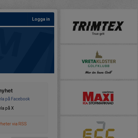
Logga in
nyhet
la på Facebook
la på X
heter via RSS