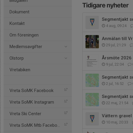
Bildgalleri
Tidigare nyheter
Dokument
Segmentjakt s
Kontakt
4 aug, 09:24
Om föreningen
Anmälan till V
29 jul, 21:29
Medlemsavgifter
Årsmöte 2026
Olstorp
9 jul, 22:04
Vretabiken
Segmentjakt s
2 jul, 16:52
Vreta SoMK Facebook
Segmentjakt 
Vreta SoMK Instagram
22 maj, 21:54
Vreta Ski Center
Vättern grave
10 maj, 20:33
Vreta SoMK Mtb Facebook