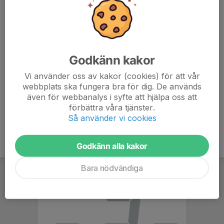
kläder efter väder.
Ta med vatten och extra energi.
Hjälp tränarna att planera träningen genom att svara på
Godkänn kakor
kallelsen minst två timmar innan träningens start. Helst
så fort som möjligt.
Vi använder oss av kakor (cookies) för att vår
webbplats ska fungera bra för dig. De används
även för webbanalys i syfte att hjälpa oss att
förbättra våra tjänster.
Så använder vi cookies
Godkänn alla kakor
Bara nödvändiga