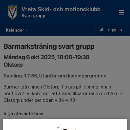
Vreta Skid- och motionsklubb
Svart grupp
Logga in
Kalender
Barmarksträning svart grupp
Måndag 6 okt 2025, 18:00-19:30
Olstorp
Samling: 17:55, Utanför omklädningsrummen
Barmarksträning i Olstorp. Fokus på löpning innan
höstlovet. Vi kommer att träna tillsammans med Akele i
Olstorp under perioden v.36-v.43
Inga stavar behövs.
Kom ihåg att det kan vara blött och lerigt så se till att ha