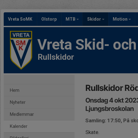
Vreta SoMK
Olstorp
MTB
Skidor
Motion
Vreta Skid- oc
Rullskidor
Rullskidor Rö
Hem
Onsdag 4 okt 202
Nyheter
Ljungsbroskolan
Medlemmar
Samling: 17:50, På sko
Kalender
Skate.