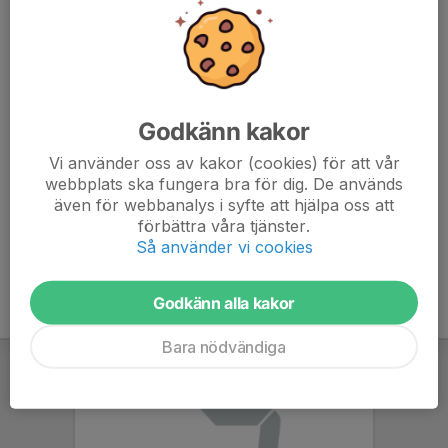
Kom ihåg att det kan vara blött och lerigt så se till att ha
kläder efter väder.
Ta med vatten och extra energi.
Godkänn kakor
Hjälp tränarna att planera träningen genom att svara på
kallelsen minst 24 timmar innan träningens start. Helst
Vi använder oss av kakor (cookies) för att vår
så fort som möjligt.
webbplats ska fungera bra för dig. De används
även för webbanalys i syfte att hjälpa oss att
förbättra våra tjänster.
Så använder vi cookies
Godkänn alla kakor
Bara nödvändiga