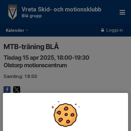
Vreta Skid- och motionsklubb
Blå grupp
Logga in
Kalender
MTB-träning BLÅ
Tisdag 15 apr 2025, 18:00-19:30
Olstorp motionscentrum
Samling: 18:00