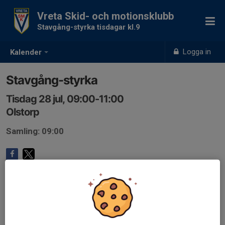
Vreta Skid- och motionsklubb
Stavgång-styrka tisdagar kl.9
Logga in
Kalender
Stavgång-styrka
Tisdag 28 jul, 09:00-11:00
Olstorp
Samling: 09:00